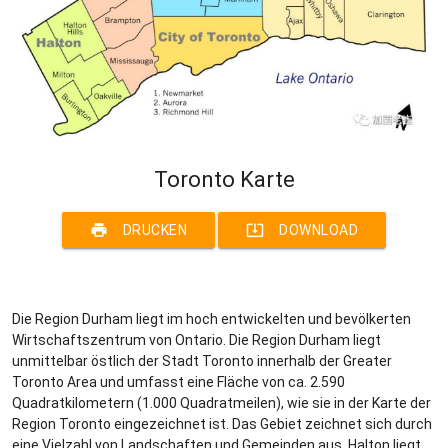
Toronto Karte
print
system_update_alt
DRUCKEN
DOWNLOAD
Die Region Durham liegt im hoch entwickelten und bevölkerten
Wirtschaftszentrum von Ontario. Die Region Durham liegt
unmittelbar östlich der Stadt Toronto innerhalb der Greater
Toronto Area und umfasst eine Fläche von ca. 2.590
Quadratkilometern (1.000 Quadratmeilen), wie sie in der Karte der
Region Toronto eingezeichnet ist. Das Gebiet zeichnet sich durch
eine Vielzahl von Landschaften und Gemeinden aus. Halton liegt