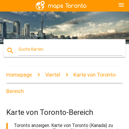
menu
search
Suche Karten
Homepage
Viertel
Karte von Toronto-
Bereich
Karte von Toronto-Bereich
Toronto anzeigen. Karte von Toronto (Kanada) zu