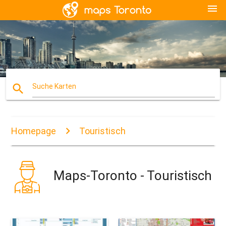
menu
search
Suche Karten
Homepage
Touristisch
Maps-Toronto - Touristisch