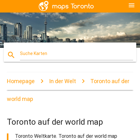
menu
search
Suche Karten
Homepage
In der Welt
Toronto auf der
world map
Toronto auf der world map
Toronto Weltkarte. Toronto auf der world map