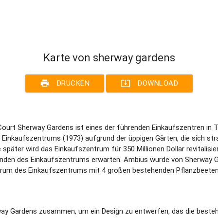
Karte von sherway gardens
print
system_update_alt
DRUCKEN
DOWNLOAD
urt Sherway Gardens ist eines der führenden Einkaufszentren in Tor
Einkaufszentrums (1973) aufgrund der üppigen Gärten, die sich st
später wird das Einkaufszentrum für 350 Millionen Dollar revitalisie
unden des Einkaufszentrums erwarten. Ambius wurde von Sherway Gar
ntrum des Einkaufszentrums mit 4 großen bestehenden Pflanzbeeten
way Gardens zusammen, um ein Design zu entwerfen, das die besteh